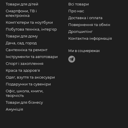
Товари для дітей
Всі товари
Смартфони, ТВ і
Про нас
електроніка
Доставка і оплата
Комп'ютери та ноутбуки
Повернення та обмін
Побутова техніка, інтер'єр
Дропшипінг
Товари для дому
Контактна інформація
Дача, сад, город
Сантехніка та ремонт
Ми в соцмережах
Інструменти та автотовари
Спорт і захоплення
Краса та здоров'я
Одяг, взуття та аксесуари
Подарунки та сувеніри
Офіс, школа, книги,
творчість
Товари для бізнесу
Амуніція