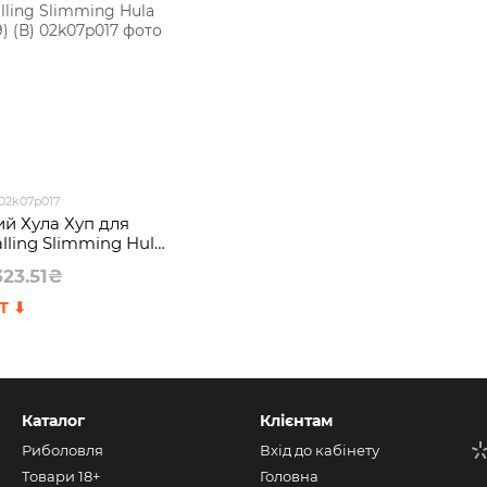
 02k07p017
й Хула Хуп для
lling Slimming Hula
ДАЄ(509) (В)
23.51₴
Каталог
Клієнтам
Риболовля
Вхід до кабінету
Товари 18+
Головна