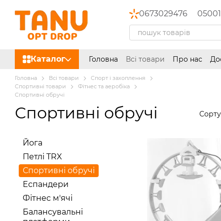
Перейти до основного контенту
0673029476
05001
Каталог
Головна
Всі товари
Про нас
До
Головна
Всі товари
Спорт і захоплення
Спортивні товари
Фітнес та аеробіка
Спортивні обручі
Спортивні обручі
Сорту
Йога
Петлі TRX
Спортивні обручі
Еспандери
Фітнес м'ячі
Балансувальні