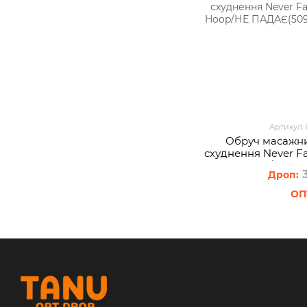
Артикул:
Обруч масажни
схуднення Never Fa
Hoop/НЕ ПА
3