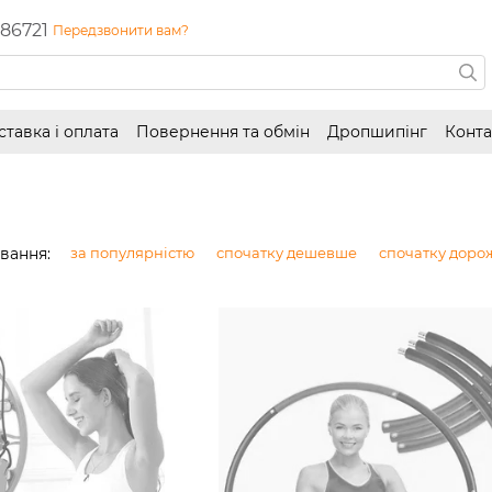
86721
Передзвонити вам?
ставка і оплата
Повернення та обмін
Дропшипінг
Конта
вання:
за популярністю
спочатку дешевше
спочатку доро