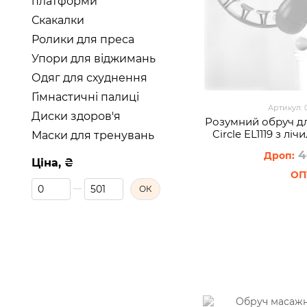
платформи
Скакалки
Ролики для преса
Упори для віджимань
Одяг для схуднення
Гімнастичні палиці
Артикул:
Диски здоров'я
Розумний обруч дл
Circle EL1119 з лі
Маски для тренувань
обертань, Р
4
Ціна, ₴
Від Ціна, ₴
До Ціна, ₴
ОК