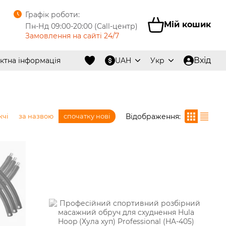
Графік роботи:
Мій кошик
Пн-Нд 09:00-20:00 (Call-центр)
Замовлення на сайті 24/7
Вхід
ктна інформація
UAH
Укр
Відображення:
жчі
за назвою
спочатку нові