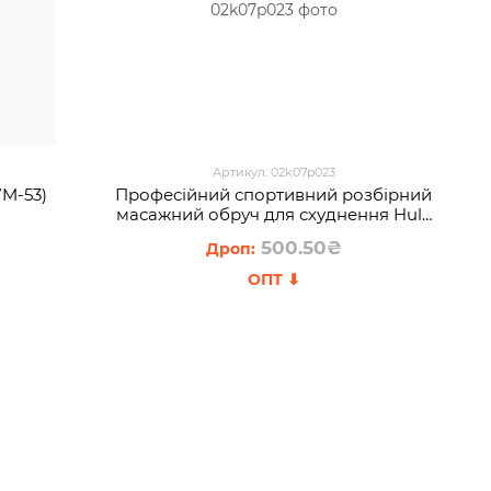
Артикул: 02k07p023
M-53)
Професійний спортивний розбірний
масажний обруч для схуднення Hula
Hoop (Хула хуп) Professional (HA-405)
500.50₴