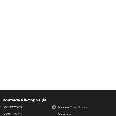
Контактна інформація
0673029476
Канал Опт-Дроп
0500186721
Чат-бот