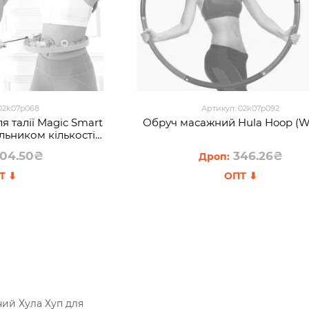
 02k07p068
Артикул: 02k07p092
я талії Magic Smart
Обруч масажний Hula Hoop (W
чильником кількості
ожевий (237)
04.50₴
346.26₴