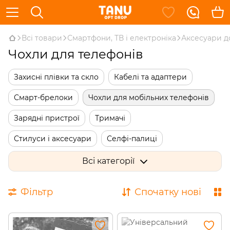
Всі товари
Смартфони, ТВ і електроніка
Аксесуари д
Чохли для телефонів
Захисні плівки та скло
Кабелі та адаптери
Смарт-брелоки
Чохли для мобільних телефонів
Зарядні пристрої
Тримачі
Стилуси і аксесуари
Селфі-палиці
Органайзери для кабелю
Всі категорії
Об'єктиви для мобільних пристроїв
Фільтр
Спочатку нові
Сенсорні рукавички