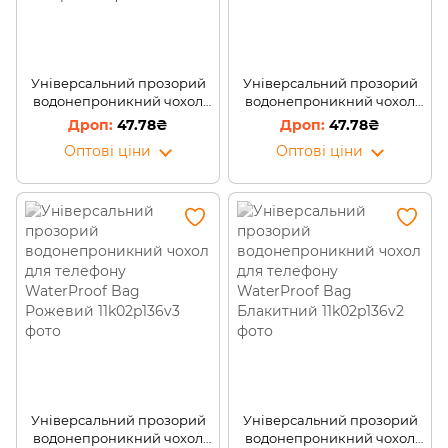
Універсальний прозорий
Універсальний прозорий
водонепроникний чохол
водонепроникний чохол
для телефону WaterProof
для телефону WaterProof
47.78₴
47.78₴
Bag Помаранчевий
Bag Жовтий
Оптові ціни
Оптові ціни
Універсальний прозорий
Універсальний прозорий
водонепроникний чохол
водонепроникний чохол