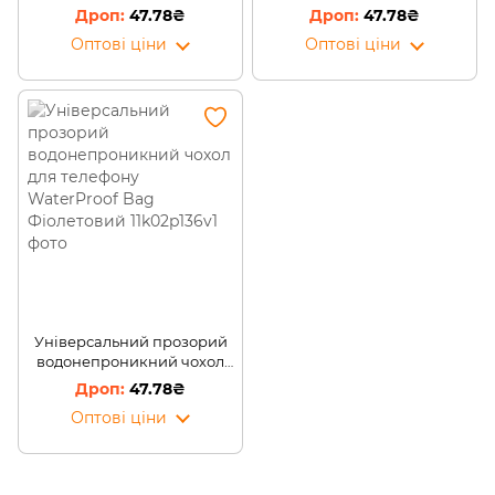
для телефону WaterProof
для телефону WaterProof
47.78₴
47.78₴
Bag Рожевий
Bag Блакитний
Оптові ціни
Оптові ціни
Універсальний прозорий
водонепроникний чохол
для телефону WaterProof
47.78₴
Bag Фіолетовий
Оптові ціни