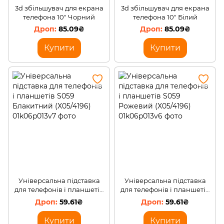
3d збільшувач для екрана
3d збільшувач для екрана
телефона 10" Чорний
телефона 10" Білий
85.09₴
85.09₴
Купити
Купити
Універсальна підставка
Універсальна підставка
для телефонів і планшетів
для телефонів і планшетів
S059 Блакитний (X05/4196)
S059 Рожевий (X05/4196)
59.61₴
59.61₴
Купити
Купити