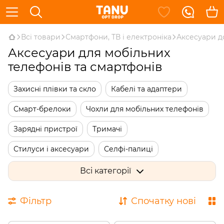
Всі товари
Смартфони, ТВ і електроніка
Аксесуари д
Аксесуари для мобільних
телефонів та смартфонів
Захисні плівки та скло
Кабелі та адаптери
Смарт-брелоки
Чохли для мобільних телефонів
Зарядні пристрої
Тримачі
Стилуси і аксесуари
Селфі-палиці
Органайзери для кабелю
Всі категорії
Об'єктиви для мобільних пристроїв
Фільтр
Спочатку нові
Сенсорні рукавички