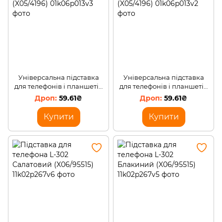
Універсальна підставка
Універсальна підставка
для телефонів і планшетів
для телефонів і планшетів
S059 Білий (X05/4196)
S059 Чорний (X05/4196)
59.61₴
59.61₴
Купити
Купити