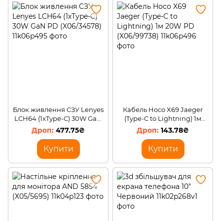
Блок живлення СЗУ Lenyes
Кабель Hoco X69 Jaeger
LCH64 (1хType-C) 30W GaN
(Type-C to Lightning) 1м
PD (X06/34578)
20W PD (X06/99738)
477.75₴
143.78₴
Купити
Купити