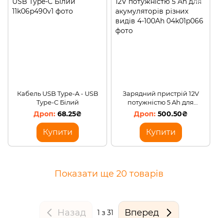
Кабель USB Type-A - USB
Зарядний пристрій 12V
Type-C Білий
потужністю 5 Ah для
акумуляторів різних видів
68.25₴
500.50₴
4-100Ah
Купити
Купити
Показати ще 20 товарів
Назад
Вперед
1
з 31