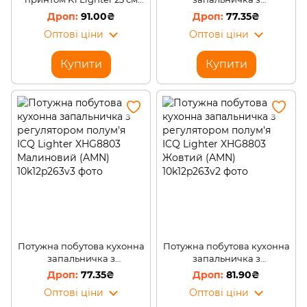
K1-8060-GP Сірий (AMN)
регулятором полум'я ICQ
91.00₴
77.35₴
Lighter XHG8803
Оптові ціни
Оптові ціни
Помаранчевий (AMN)
Купити
Купити
Потужна побутова кухонна
Потужна побутова кухонна
запальничка з
запальничка з
регулятором полум'я ICQ
регулятором полум'я ICQ
77.35₴
81.90₴
Lighter XHG8803
Lighter XHG8803 Жовтий
Оптові ціни
Оптові ціни
Малиновий (AMN)
(AMN)