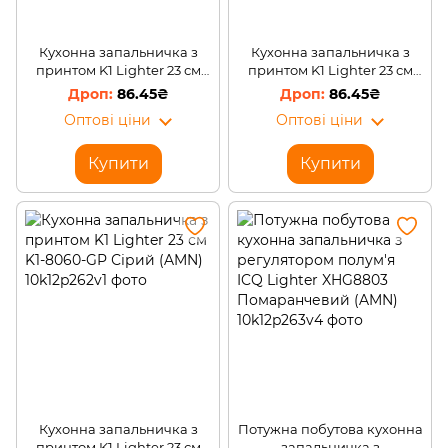
Кухонна запальничка з
Кухонна запальничка з
принтом K1 Lighter 23 см
принтом K1 Lighter 23 см
(K1-8060-W) "Ясень" (AMN)
(K1-8060-W) "Каштан"
86.45₴
86.45₴
(AMN)
Оптові ціни
Оптові ціни
Купити
Купити
Кухонна запальничка з
Потужна побутова кухонна
принтом K1 Lighter 23 см
запальничка з