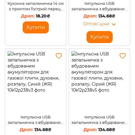
Кухонна запальничка 14 см
Імпульсна USB
з принтом Гострий перець
запальничка з вбудованим
(XK919-B) (AMN)
акумулятором для газової
18.20₴
134.68₴
плити, духовки, розпалу,
Оптові ціни
Золотий (ЖЯ)
Купити
Купити
Імпульсна USB
Імпульсна USB
запальничка з вбудованим
запальничка з вбудованим
акумулятором для газової
акумулятором для газової
134.68₴
134.68₴
плити, духовки, розпалу,
плити, духовки, розпалу,