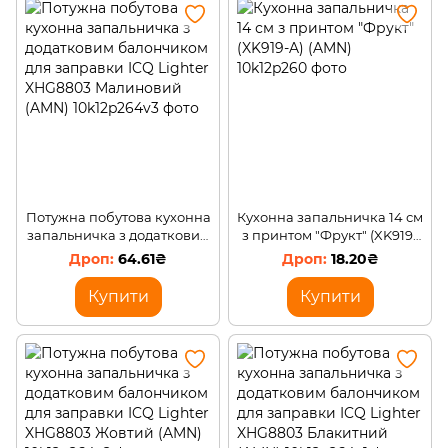
Потужна побутова кухонна
Кухонна запальничка 14 см
запальничка з додатковим
з принтом "Фрукт" (XK919-
балончиком для заправки
A) (AMN)
64.61₴
18.20₴
ICQ Lighter XHG8803
Малиновий (AMN)
Купити
Купити