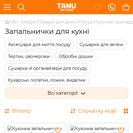
Всі товари
Товари для дому
Посуд
Кухонне прилад
Запальнички для кухні
Аксесуари для миття посуду
Сушарки для зелені
Тертки, овочерізки
Обробні дошки
Сушарки й органайзери для посуду
Кухарські лопатки, ложки, виделки
Кондитерське приладдя
Кухонні термометри
Всі категорії
Кухонні набори
Аксесуари для обробки м'яса
Фільтр
Спочатку нові
Підставки, тримачі
Миски та ємності для змішування
Форми