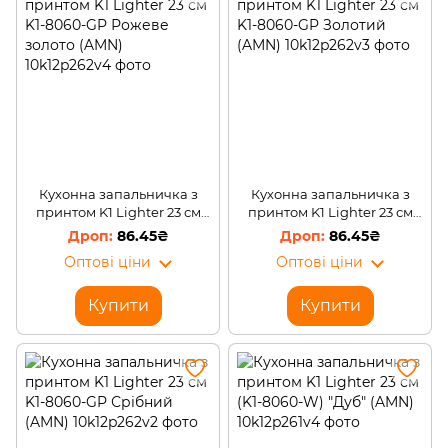
Друшляки та сита
Овочечистки
Локшинорізка і машинки для тіста
Преси, горіхоколи
Ручні соковижималки (соковичавниці)
Консервні ножі та ключі
Мірний посуд
Кухонна запальничка з
Кухонна запальничка з
принтом K1 Lighter 23 см
принтом K1 Lighter 23 см
Запальнички для кухні
Ступки
K1-8060-GP Рожеве золото
K1-8060-GP Золотий (AMN)
86.45₴
86.45₴
(AMN)
Відокремлювачі кісточок
Оптові ціни
Оптові ціни
Купити
Купити