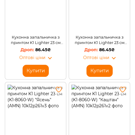
Кухонна запальничка з
Кухонна запальничка з
принтом K1 Lighter 23 см
принтом K1 Lighter 23 см
K1-8060-GP Срібний (AMN)
(K1-8060-W) "Дуб" (AMN)
86.45₴
86.45₴
Оптові ціни
Оптові ціни
Купити
Купити