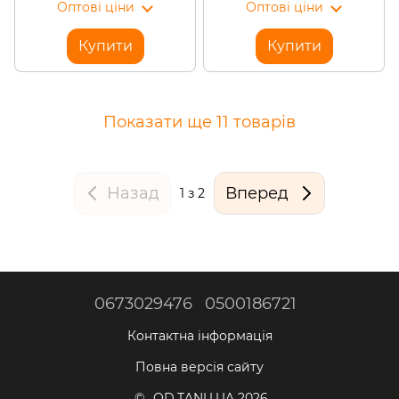
Оптові ціни
Оптові ціни
Синій (ЖЯ)
Сірий (ЖЯ)
Купити
Купити
Показати ще 11 товарів
Назад
Вперед
1
з 2
0673029476
0500186721
Контактна інформація
Повна версія сайту
© OD.TANU.UA 2026