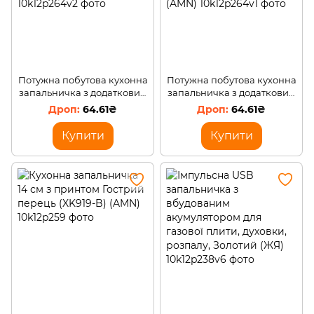
Потужна побутова кухонна
Потужна побутова кухонна
запальничка з додатковим
запальничка з додатковим
балончиком для заправки
балончиком для заправки
64.61₴
64.61₴
ICQ Lighter XHG8803
ICQ Lighter XHG8803
Жовтий (AMN)
Блакитний (AMN)
Купити
Купити