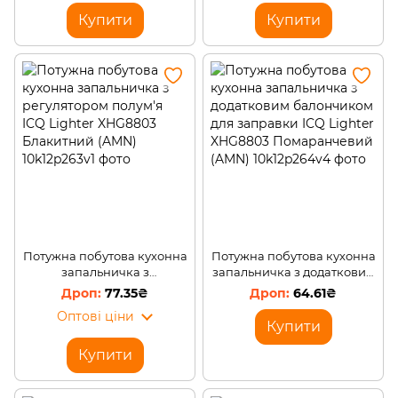
Купити
Купити
Потужна побутова кухонна
Потужна побутова кухонна
запальничка з
запальничка з додатковим
регулятором полум'я ICQ
балончиком для заправки
77.35₴
64.61₴
Lighter XHG8803
ICQ Lighter XHG8803
Оптові ціни
Блакитний (AMN)
Помаранчевий (AMN)
Купити
Купити