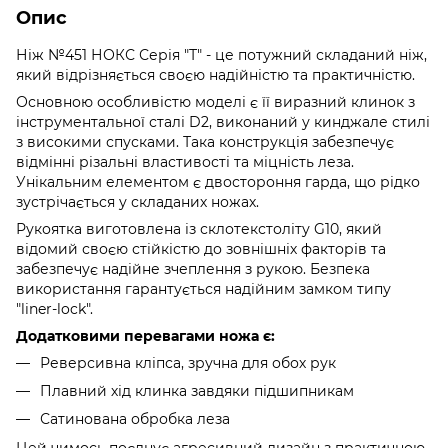
Опис
Ніж №451 НОКС Серія "Т" - це потужний складаний ніж,
який відрізняється своєю надійністю та практичністю.
Основною особливістю моделі є її виразний клинок з
інструментальної сталі D2, виконаний у кинджале стилі
з високими спусками. Така конструкція забезпечує
відмінні різальні властивості та міцність леза.
Унікальним елементом є двостороння гарда, що рідко
зустрічається у складаних ножах.
Рукоятка виготовлена ​​із склотекстоліту G10, який
відомий своєю стійкістю до зовнішніх факторів та
забезпечує надійне зчеплення з рукою. Безпека
використання гарантується надійним замком типу
"liner-lock".
Додатковими перевагами ножа є:
Реверсивна кліпса, зручна для обох рук
Плавний хід клинка завдяки підшипникам
Сатинована обробка леза
Цей чимось поєднує агресивний дизайн з практичною