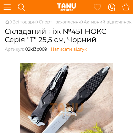
Всі товари
Спорт і захоплення
Активний відпочинок, 
Складаний ніж №451 НОКС
Серія "Т" 25,5 см, Чорний
Артикул:
02k13p009
Написати відгук