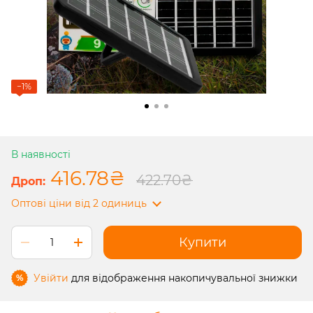
−1%
В наявності
416.78₴
422.70₴
Оптові ціни
від 2 одиниць
Купити
Увійти
для відображення накопичувальної знижки
%