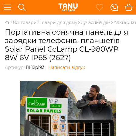
Всі товари
Товари для дому
Сучасний дім
Альтернат
Портативна сонячна панель для
зарядки телефонів, планшетів
Solar Panel CcLamp CL-980WP
8W 6V IP65 (2627)
Артикул:
11k12p193
Написати відгук