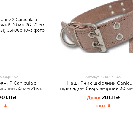
05k06p110v3
Артикул: 05k06p110v2
яний Canicula з
Нашийник шкіряний Canicul
мірний 30 мм 26-50
пiдкладом безрозмірний 30 мм
(2021/301051)
см Бежевий (2021/301051)
01.11₴
201.11₴