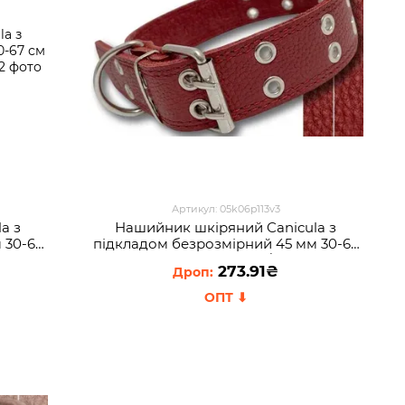
Артикул: 05k06p113v3
a з
Нашийник шкіряний Canicula з
 30-67
пiдкладом безрозмірний 45 мм 30-67
см Червоний (2021/451051)
273.91₴