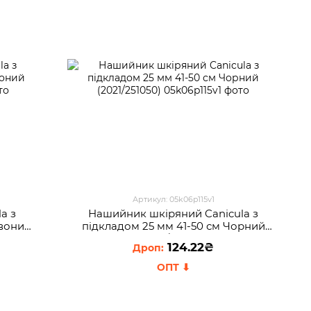
Артикул: 05k06p115v1
a з
Нашийник шкіряний Canicula з
рвоний
пiдкладом 25 мм 41-50 см Чорний
(2021/251050)
124.22₴