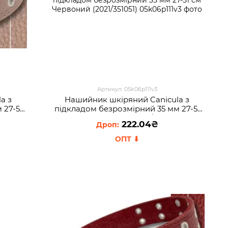
Артикул: 05k06p111v3
a з
Нашийник шкіряний Canicula з
 27-51
пiдкладом безрозмірний 35 мм 27-51
см Червоний (2021/351051)
222.04₴