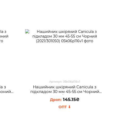
Артикул: 05k06p116v1
a з
Нашийник шкіряний Canicula з
воний
пiдкладом 30 мм 45-55 см Чорний
(2021/301050)
145.15₴