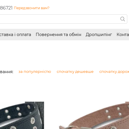
86721
Передзвонити вам?
ставка і оплата
Повернення та обмін
Дропшипінг
Конта
вання:
за популярністю
спочатку дешевше
спочатку доро