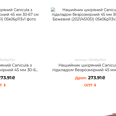
05k06p113v1
Артикул: 05k06p113v2
яний Canicula з
Нашийник шкіряний Canicul
мірний 45 мм 30-67
пiдкладом безрозмірний 45 мм
2021/451051)
см Бежевий (2021/451051)
73.91₴
273.91₴