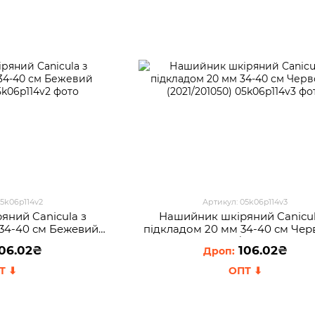
05k06p114v2
Артикул: 05k06p114v3
яний Canicula з
Нашийник шкіряний Canicul
 34-40 см Бежевий
пiдкладом 20 мм 34-40 см Че
201050)
(2021/201050)
06.02₴
106.02₴