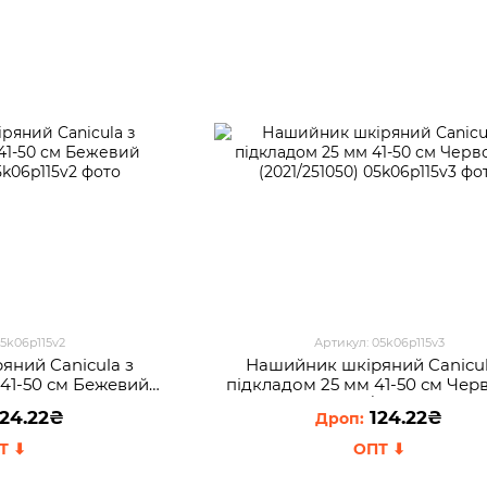
05k06p115v2
Артикул: 05k06p115v3
яний Canicula з
Нашийник шкіряний Canicul
 41-50 см Бежевий
пiдкладом 25 мм 41-50 см Чер
251050)
(2021/251050)
24.22₴
124.22₴