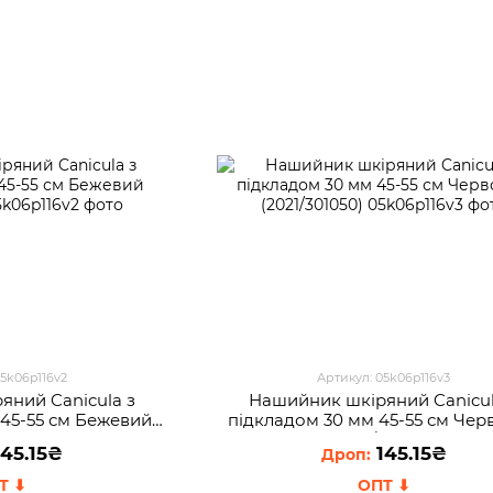
05k06p116v2
Артикул: 05k06p116v3
яний Canicula з
Нашийник шкіряний Canicul
 45-55 см Бежевий
пiдкладом 30 мм 45-55 см Чер
301050)
(2021/301050)
45.15₴
145.15₴