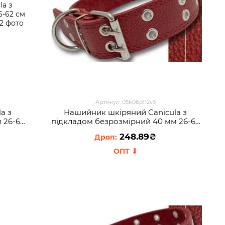
Артикул: 05k06p112v3
a з
Нашийник шкіряний Canicula з
 26-62
пiдкладом безрозмірний 40 мм 26-62
см Червоний (2021/401051)
248.89₴