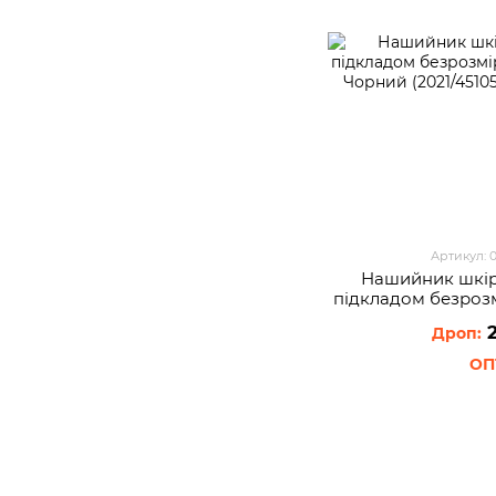
Артикул: 
Нашийник шкір
пiдкладом безроз
см Чорний (
2