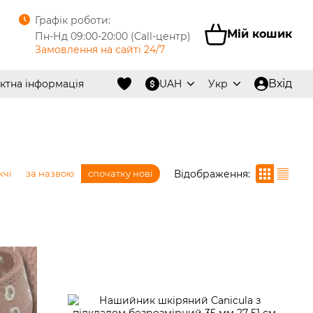
Графік роботи:
Мій кошик
Пн-Нд 09:00-20:00 (Call-центр)
Замовлення на сайті 24/7
Вхід
ктна інформація
UAH
Укр
Відображення:
жчі
за назвою
спочатку нові