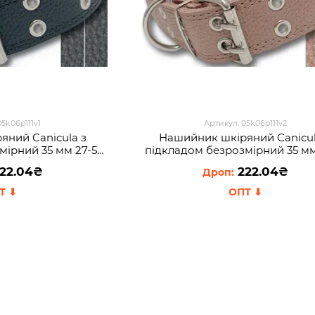
05k06p111v1
Артикул: 05k06p111v2
яний Canicula з
Нашийник шкіряний Canicul
мірний 35 мм 27-51
пiдкладом безрозмірний 35 мм
2021/351051)
см Бежевий (2021/351051)
22.04₴
222.04₴