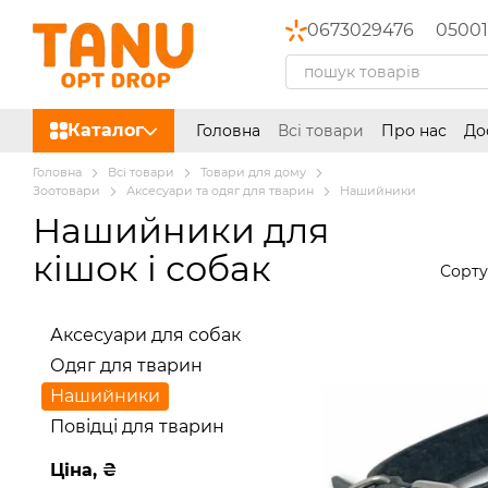
Перейти до основного контенту
0673029476
05001
Каталог
Головна
Всі товари
Про нас
До
Головна
Всі товари
Товари для дому
Зоотовари
Аксесуари та одяг для тварин
Нашийники
Нашийники для
кішок і собак
Сорту
Аксесуари для собак
Одяг для тварин
Нашийники
Повідці для тварин
Ціна, ₴