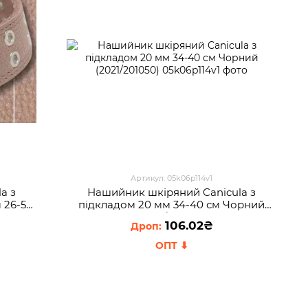
Артикул: 05k06p114v1
a з
Нашийник шкіряний Canicula з
 26-50
пiдкладом 20 мм 34-40 см Чорний
(2021/201050)
106.02₴