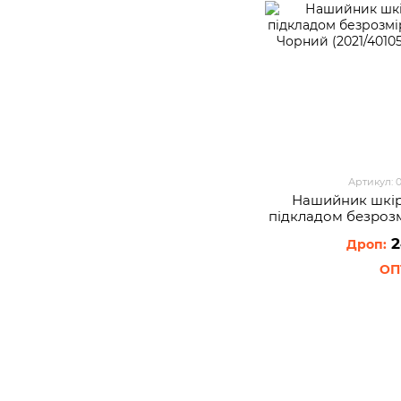
Артикул: 
Нашийник шкір
пiдкладом безроз
см Чорний (
2