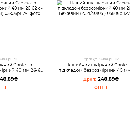
05k06p112v1
Артикул: 05k06p112v2
яний Canicula з
Нашийник шкіряний Canicul
мірний 40 мм 26-62
пiдкладом безрозмірний 40 мм
2021/401051)
см Бежевий (2021/401051)
48.89₴
248.89₴