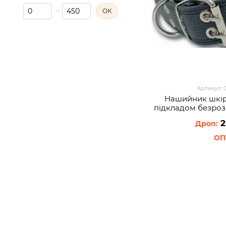
Від Ціна, ₴
До Ціна, ₴
ОК
Артикул: 
Нашийник шкір
пiдкладом безроз
см Чорний (
2