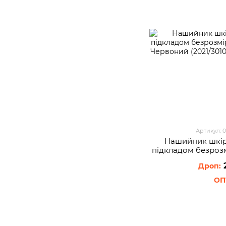
Артикул: 
Нашийник шкір
пiдкладом безроз
см Червоний 
2