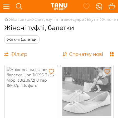
Всі товари
Одяг, взуття та аксесуари
Взуття
Жіноче 
Жіночі туфлі, балетки
Жіночі балетки
Фільтр
Спочатку нові