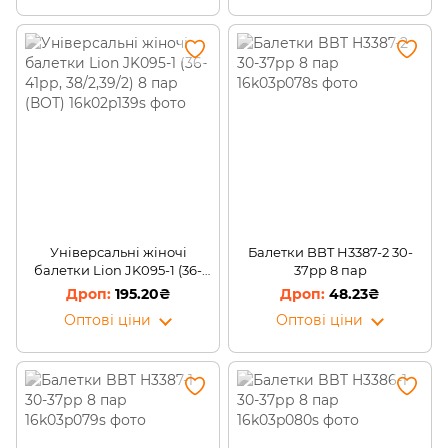
Універсальні жіночі
Балетки BBT H3387-2 30-
балетки Lion JK095-1 (36-
37рр 8 пар
41рр, 38/2,39/2) 8 пар (ВОТ)
195.20₴
48.23₴
Оптові ціни
Оптові ціни