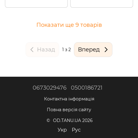
Показати ще 9 товарів
Назад
Вперед
1
з 2
0673029476
0500186721
Контактна інформація
Повна версія сайту
© OD.TANU.UA 2026
Укр
Рус