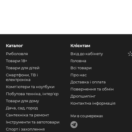
Каталог
Клієнтам
Риболовля
Вхід до кабінету
Товари 18+
Головна
Товари для дітей
Всі товари
Смартфони, ТВ і
Про нас
електроніка
Доставка і оплата
Комп'ютери та ноутбуки
Повернення та обмін
Побутова техніка, інтер'єр
Дропшипінг
Товари для дому
Контактна інформація
Дача, сад, город
Сантехніка та ремонт
Ми в соцмережах
Інструменти та автотовари
Спорт і захоплення