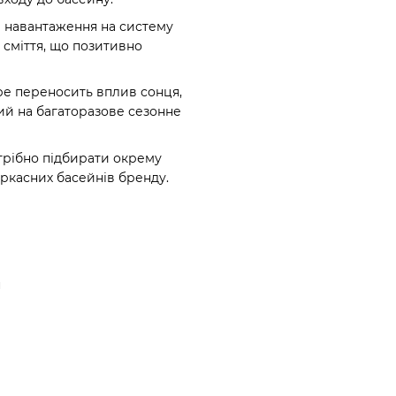
 навантаження на систему
 сміття, що позитивно
ре переносить вплив сонця,
ий на багаторазове сезонне
отрібно підбирати окрему
аркасних басейнів бренду.
н