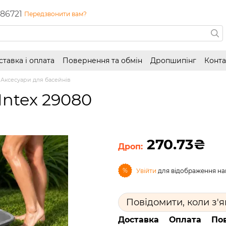
86721
Передзвонити вам?
ставка і оплата
Повернення та обмін
Дропшипінг
Конта
Аксесуари для басейнів
Intex 29080
270.73₴
%
Увійти
для відображення на
Повідомити, коли з'
Доставка
Оплата
По