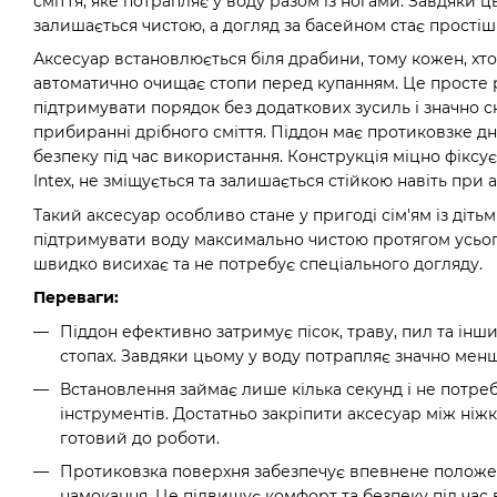
сміття, яке потрапляє у воду разом із ногами. Завдяки 
залишається чистою, а догляд за басейном стає простіш
Аксесуар встановлюється біля драбини, тому кожен, хто
автоматично очищає стопи перед купанням. Це просте
підтримувати порядок без додаткових зусиль і значно с
прибиранні дрібного сміття. Піддон має протиковзке дн
безпеку під час використання. Конструкція міцно фіксу
Intex, не зміщується та залишається стійкою навіть при
Такий аксесуар особливо стане у пригоді сім'ям із дітьми
підтримувати воду максимально чистою протягом усього
швидко висихає та не потребує спеціального догляду.
Переваги:
Піддон ефективно затримує пісок, траву, пил та інш
стопах. Завдяки цьому у воду потрапляє значно менш
Встановлення займає лише кілька секунд і не потре
інструментів. Достатньо закріпити аксесуар між ніжк
готовий до роботи.
Протиковзка поверхня забезпечує впевнене положенн
намокання. Це підвищує комфорт та безпеку під час 