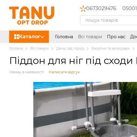
Перейти до основного контенту
0673029476
05001
Каталог
Головна
Всі товари
Про нас
До
Головна
Всі товари
Дача, сад, город
Басейни та аксесуари
Піддон для ніг під сходи 
Немає в наявності
Написати відгук