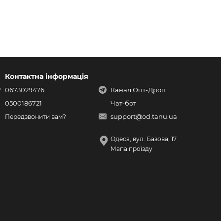
Контактна інформація
0673029476
Канал Опт-Дроп
0500186721
Чат-бот
support@od.tanu.ua
Передзвонити вам?
Одеса, вул. Базова, 17
Мапа проїзду