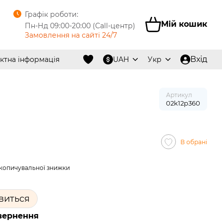
Графік роботи:
Мій кошик
Пн-Нд 09:00-20:00 (Call-центр)
Замовлення на сайті 24/7
Вхід
ктна інформація
UAH
Укр
Артикул
02k12p360
В обрані
копичувальної знижки
явиться
вернення