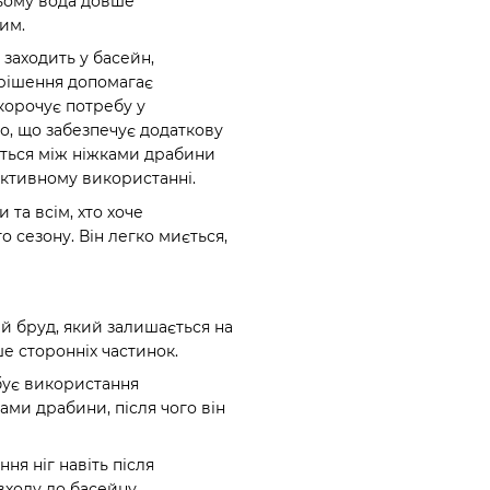
цьому вода довше
им.
 заходить у басейн,
 рішення допомагає
корочує потребу у
о, що забезпечує додаткову
ється між ніжками драбини
 активному використанні.
 та всім, хто хоче
 сезону. Він легко миється,
ий бруд, який залишається на
е сторонніх частинок.
бує використання
ами драбини, після чого він
я ніг навіть після
входу до басейну.