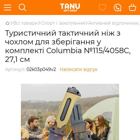
Всі товари
Спорт і захоплення
Активний відпочинок, 
Туристичний тактичний ніж з
чохлом для зберігання у
комплекті Columbia №115/4058C,
27,1 см
Артикул:
02k03p049v2
Написати відгук