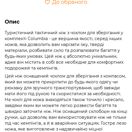
До обраного
Опис
Туристичний тактичний ніж з чохлом для зберігання у
комплекті Columbia - це вершина якості, серед інших
ножів, яка дозволить вам нарізати їжу, тверді
матеріали, розбивати скло та розпалювати багаття у
будь-яких умовах. Цей ніж є абсолютно унікальним,
адже він містить в собі все необхідне для комфортних
подорожей та кемпінгів.
Цей ніж оснащений чохлом для зберігання з компасом,
який ви можете прикріпити до будь-якого одягу чи
рюкзаку для зручного транспортування, щоб завжди
мати його під рукою та скористатися за необхідності.
На чохлі для ножа знаходяться також точило і кресало,
завдяки яким ви можете легко розвести багаття та
швидко заточити ніж. Ніж оснащений склобоєм на кінці
ручки, що дозволяє вам використовувати ніж не тільки
під час кемпінгів, а й в аварійних ситуаціях. Гостре лезо
ножа, яке виготовлене з надзвичайно міцної