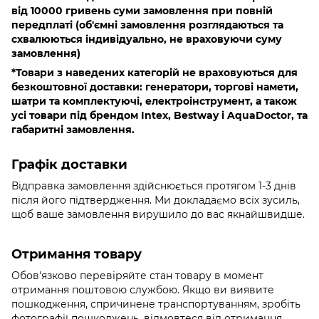
від 10000 гривень
суми замовлення при повній
передплаті (об'ємні замовлення розглядаються та
схвалюються індивідуально, не враховуючи суму
замовлення)
*Товари з наведених категорій не враховуються для
безкоштовної доставки: генератори, торгові намети,
шатри та комплектуючі, електроінструмент, а також
усі товари під брендом Intex, Bestway і AquaDoctor, та
габаритні замовлення.
Графік доставки
Відправка замовлення здійснюється протягом 1-3 днів
після його підтвердження. Ми докладаємо всіх зусиль,
щоб ваше замовлення вирушило до вас якнайшвидше.
Отримання товару
Обов'язково
перевіряйте стан товару в момент
отримання поштовою службою. Якщо ви виявите
пошкодження, спричинене транспортуванням, зробіть
фотографії пошкоджень, відмовтеся від отримання