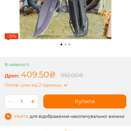
−55%
В наявності
409.50₴
910.00₴
Оптові ціни
від 2 одиниць
Купити
Увійти
для відображення накопичувальної знижки
%