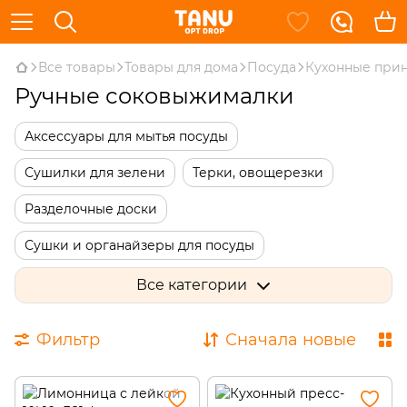
Все товары
Товары для дома
Посуда
Кухонные при
Ручные соковыжималки
Аксессуары для мытья посуды
Сушилки для зелени
Терки, овощерезки
Разделочные доски
Сушки и органайзеры для посуды
Поварские лопатки, ложки, вилки
Все категории
Кондитерские принадлежности
Фильтр
Сначала новые
Кухонные термометры
Кухонные наборы
Аксессуары для обработки мяса