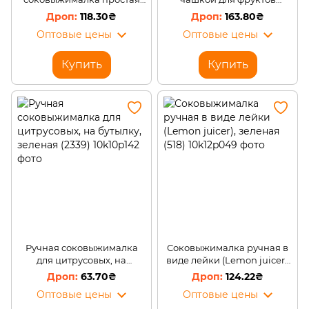
соковыжималка с чашкой
JUICER/XL-295 Розовый
118.30₴
163.80₴
для фруктов JUICER XL-295
(205)
Оптовые цены
Оптовые цены
Зеленый
Купить
Купить
Ручная соковыжималка
Соковыжималка ручная в
для цитрусовых, на
виде лейки (Lemon juicer),
бутылку, зеленая (2339)
зеленая (518)
63.70₴
124.22₴
Оптовые цены
Оптовые цены