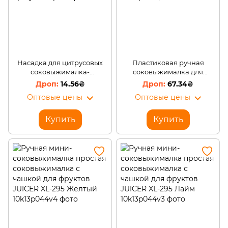
Насадка для цитрусовых
Пластиковая ручная
соковыжималка-
соковыжималка для
распылитель Citrus Spray
цитрусових диаметр 12 см
14.56₴
67.34₴
EMPIRE EM-9632 (204)
Оптовые цены
Оптовые цены
Купить
Купить