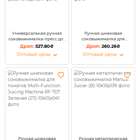
Универсальная ручная
Ручная шнековая
соковыжималка-пресс для
соковыжималка для
цитрусовых, апельсин,
томатов Multi-Function
527.80₴
260.26₴
граната из нержавеющей
Juicing Machine RF-707
Оптовые цены
Оптовые цены
стали (205)
Голубая (211)
Ручная шнековая
Ручная металлическая