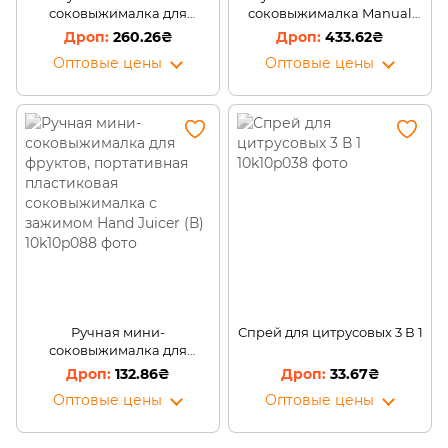
соковыжималка для
соковыжималка Manual
томатов Multi-Function
Juicer (B)
260.26₴
433.62₴
Juicing Machine RF-707
Оптовые цены
Оптовые цены
Зеленая (211)
Ручная мини-
Спрей для цитрусовых 3 В 1
соковыжималка для
фруктов, портативная
132.86₴
33.67₴
пластиковая
Оптовые цены
Оптовые цены
соковыжималка с
зажимом Hand Juicer (В)