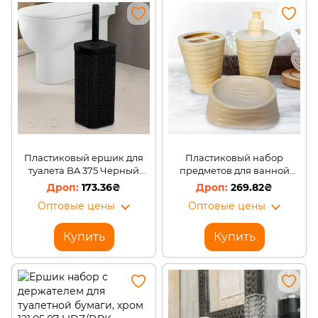
Пластиковый ершик для
Пластиковый набор
туалета BA 375 Черный
предметов для ванной
(DRK)
комнаты Волна, 3
173.36₴
269.82₴
предмета, молочный
Оптовые цены
Оптовые цены
Купить
Купить