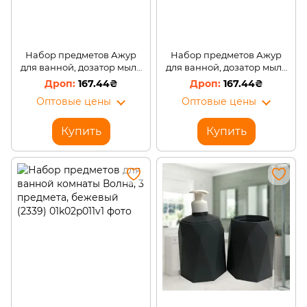
Набор предметов Ажур
Набор предметов Ажур
для ванной, дозатор мыла
для ванной, дозатор мыла
+ стакан для зубных щеток,
+ стакан для зубных щеток,
167.44₴
167.44₴
голубой (2339)
розовый (2339)
Оптовые цены
Оптовые цены
Купить
Купить