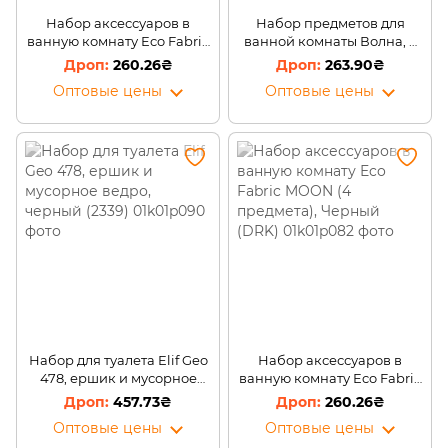
Набор аксессуаров в
Набор предметов для
ванную комнату Eco Fabric
ванной комнаты Волна, 3
MOON Белый
предмета, серый (2339)
260.26₴
263.90₴
Оптовые цены
Оптовые цены
Набор для туалета Elif Geo
Набор аксессуаров в
478, ершик и мусорное
ванную комнату Eco Fabric
ведро, черный (2339)
MOON (4 предмета),
457.73₴
260.26₴
Черный (DRK)
Оптовые цены
Оптовые цены