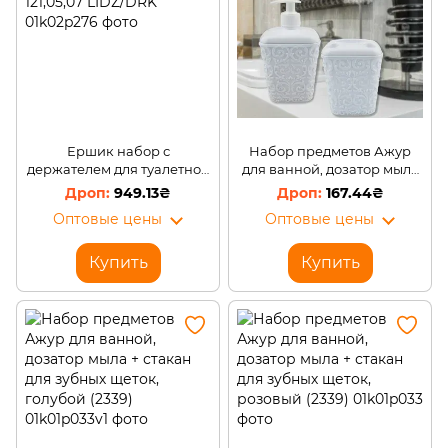
Ершик набор с
Набор предметов Ажур
держателем для туалетной
для ванной, дозатор мыла
бумаги, хром 121,05,07
+ стакан для зубных щеток,
949.13₴
167.44₴
LIDZ/DRK
белый (2339)
Оптовые цены
Оптовые цены
Купить
Купить