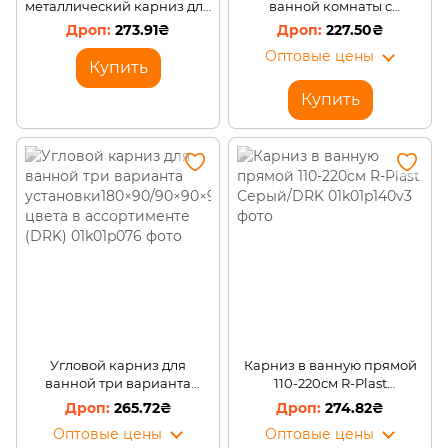
металлический карниз для
ванной комнаты с
ванной комнаты с
резиновыми накладками
273.91₴
227.50₴
пластмассовыми кольцами
110-200 см Белый
Оптовые цены
LUX GALAXY-013 Серый
Купить
(DRK)
Купить
Угловой карниз для
Карниз в ванную прямой
ванной три варианта
110-220см R-Plast
установки180×90/90×90×90
Серый/DRK
265.72₴
274.82₴
см, цвета в ассортименте
Оптовые цены
Оптовые цены
(DRK)