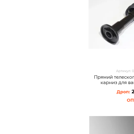
Артикул: 
Прямий телеско
карниз для ва
пластмасовим
2
GALAXY-0