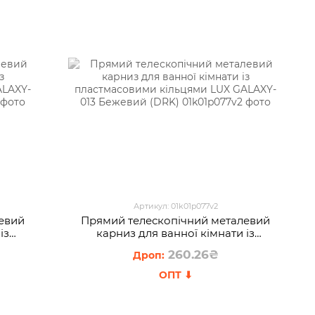
Артикул: 01k01p077v2
евий
Прямий телескопічний металевий
із
карниз для ванної кімнати із
UX
пластмасовими кільцями LUX
260.26₴
)
GALAXY-013 Бежевий (DRK)