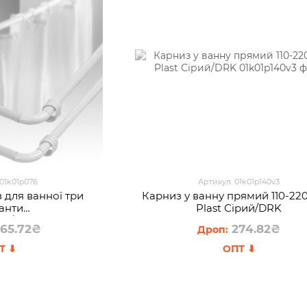
 01k01p076
Артикул: 01k01p140v3
 для ванної три
Карниз у ванну прямий 110-22
іанти
Plast Сірий/DRK
90/90×90×90см,
65.72₴
274.82₴
ртименті (DRK)