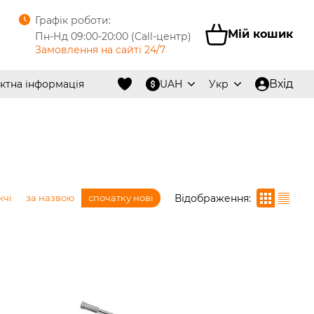
Графік роботи:
Мій кошик
Пн-Нд 09:00-20:00 (Call-центр)
Замовлення на сайті 24/7
Вхід
ктна інформація
UAH
Укр
Відображення:
жчі
за назвою
спочатку нові