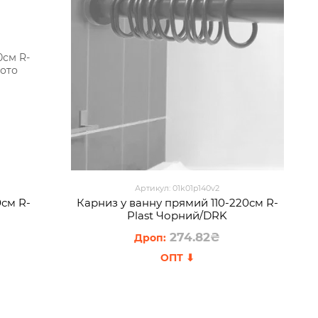
Артикул: 01k01p140v2
0см R-
Карниз у ванну прямий 110-220см R-
Plast Чорний/DRK
274.82₴