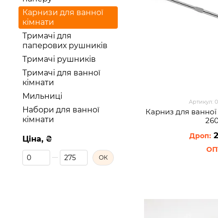
Карнизи для ванної
кімнати
Тримачі для
паперових рушників
Тримачі рушників
Тримачі для ванної
кімнати
Мильниці
Артикул: 
Набори для ванної
Карниз для ванної 
кімнати
26
2
Ціна, ₴
Від Ціна, ₴
До Ціна, ₴
ОК