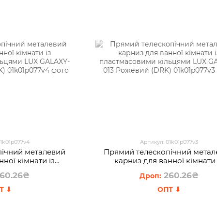
01k01p077v4
Артикул: 01k01p077v3
пічний металевий
Прямий телескопічний метал
нної кімнати із
карниз для ванної кімнати 
и кільцями LUX
пластмасовими кільцями L
60.26₴
260.26₴
лакитний (DRK)
GALAXY-013 Рожевий (DRK