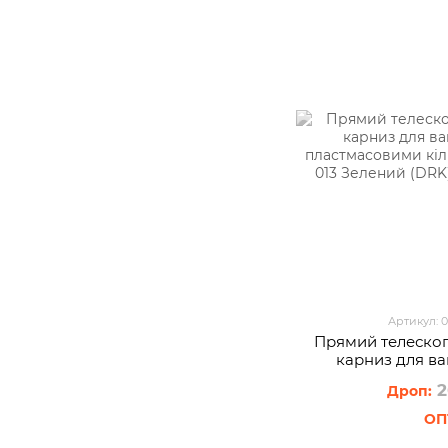
Артикул: 
Прямий телеско
карниз для ва
пластмасовим
2
GALAXY-013 