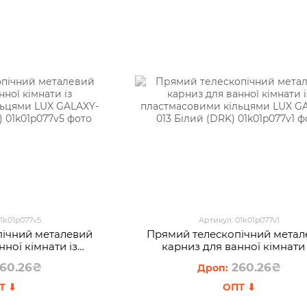
01k01p077v5
Артикул: 01k01p077v1
пічний металевий
Прямий телескопічний метал
нної кімнати із
карниз для ванної кімнати 
и кільцями LUX
пластмасовими кільцями L
60.26₴
260.26₴
Зелений (DRK)
GALAXY-013 Білий (DRK)