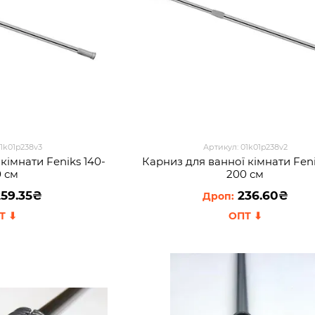
01k01p238v3
Артикул: 01k01p238v2
кімнати Feniks 140-
Карниз для ванної кімнати Feni
0 см
200 см
59.35₴
236.60₴