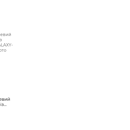
евий
із
UX