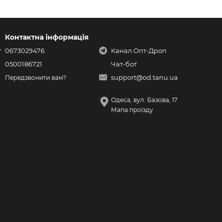
Контактна інформація
0673029476
Канал Опт-Дроп
0500186721
Чат-бот
support@od.tanu.ua
Передзвонити вам?
Одеса, вул. Базова, 17
Мапа проїзду