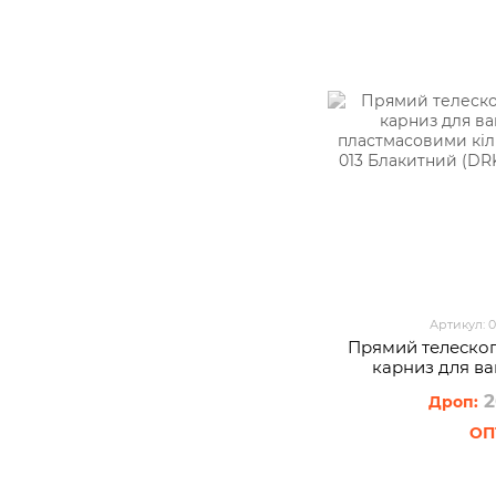
Артикул: 
Прямий телеско
карниз для ва
пластмасовим
2
GALAXY-013 Б