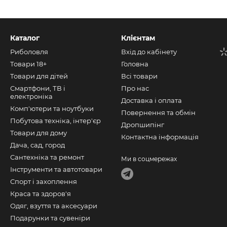
Каталог
Клієнтам
Риболовля
Вхід до кабінету
Товари 18+
Головна
Товари для дітей
Всі товари
Смартфони, ТВ і
Про нас
електроніка
Доставка і оплата
Комп'ютери та ноутбуки
Повернення та обмін
Побутова техніка, інтер'єр
Дропшипінг
Товари для дому
Контактна інформація
Дача, сад, город
Сантехніка та ремонт
Ми в соцмережах
Інструменти та автотовари
Спорт і захоплення
Краса та здоров'я
Одяг, взуття та аксесуари
Подарунки та сувеніри