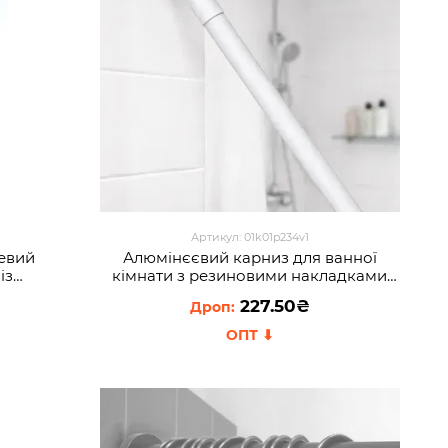
Артикул: 01k01p234v1
евий
Алюмінєєвий карниз для ванної
із
кімнати з резиновими накладками
UX
110-200 см Білий
227.50₴