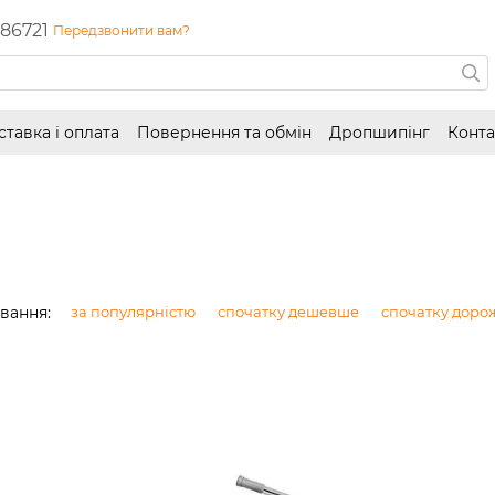
86721
Передзвонити вам?
ставка і оплата
Повернення та обмін
Дропшипінг
Конта
вання:
за популярністю
спочатку дешевше
спочатку доро