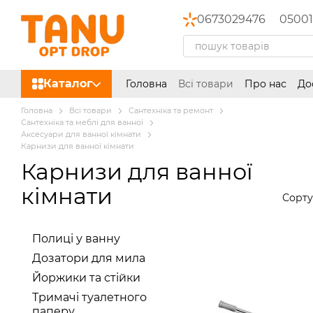
Перейти до основного контенту
0673029476
05001
Каталог
Головна
Всі товари
Про нас
До
Головна
Всі товари
Сантехніка та ремонт
Сантехніка та меблі для ванної
Аксесуари для ванної кімнати
Карнизи для ванної кімнати
Карнизи для ванної
кімнати
Сорту
Полиці у ванну
Дозатори для мила
Йоржики та стійки
Тримачі туалетного
паперу