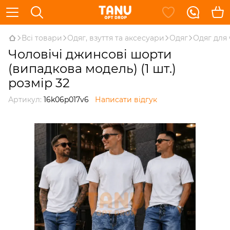
Всі товари
Одяг, взуття та аксесуари
Одяг
Одяг для 
Чоловічі джинсові шорти
(випадкова модель) (1 шт.)
розмір 32
Артикул:
16k06p017v6
Написати відгук